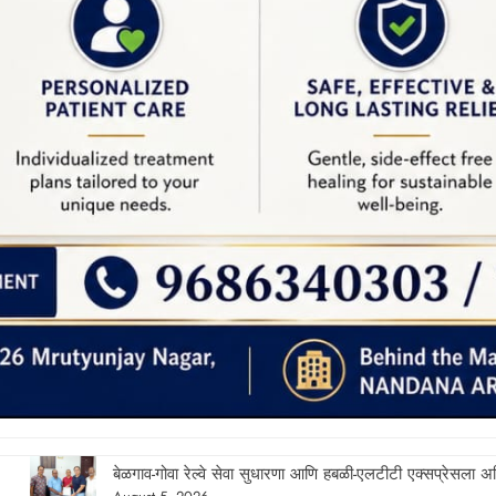
णा आणि हबळी-एलटीटी एक्सप्रेसला अतिरिक्त डबे देण्याची व्यापारी संघटनांची मागणी