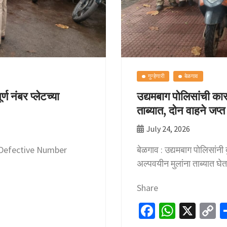
गुन्हेगारी
बेळगाव
ण नंबर प्लेटच्या
उद्यमबाग पोलिसांची का
ताब्यात, दोन वाहने जप्त
July 24, 2026
्ण (Defective Number
बेळगाव : उद्यमबाग पोलिसांन
अल्पवयीन मुलांना ताब्यात घे
Share
Fa
W
X
C