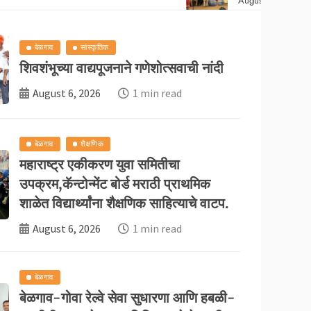
August 5, 2026
बेळगाव
सांस्कृतिक
शिवशंभूच्या वाद्यपूजनाने गणेशोत्सवाची नांदी
August 6, 2026
1 min read
बेळगाव
शैक्षणिक
महाराष्ट्र एकीकरण युवा समितीचा
उपक्रम,कॅन्टोन्मेंट बोर्ड मराठी प्राथमिक
शाळेत विद्यार्थ्यांना शैक्षणिक साहित्याचे वाटप.
August 6, 2026
1 min read
देश/विदेश
बेळगाव
सांस्कृतिक
बेळगाव
्यावरची वरात’ गाजली; तीन पिढ्यांचा रंगमंचावर
बेळगाव-गोवा रेल्वे सेवा सुधारणा आणि हबळी-