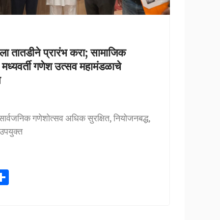
ारीला तातडीने प्रारंभ करा; सामाजिक
 मध्यवर्ती गणेश उत्सव महामंडळाचे
न
ा सार्वजनिक गणेशोत्सव अधिक सुरक्षित, नियोजनबद्ध,
उपयुक्त
S
h
ar