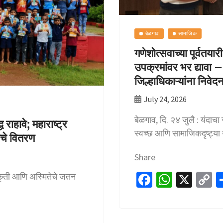
बेळगाव
सामाजिक
गणेशोत्सवाच्या पूर्वतय
उपक्रमांवर भर द्यावा –
जिल्हाधिकाऱ्यांना निवेद
July 24, 2026
बेळगाव, दि. २४ जुलै : यंदाच
राहावे; महाराष्ट्र
स्वच्छ आणि सामाजिकदृष्ट्या 
ाचे वितरण
Share
Fa
W
X
C
स्कृती आणि अस्मितेचे जतन
ce
h
o
b
at
p