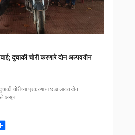
रवाई; दुचाकी चोरी करणारे दोन अल्पवयीन
ी दुचाकी चोरीच्या प्रकरणाचा छडा लावत दोन
तले असून
S