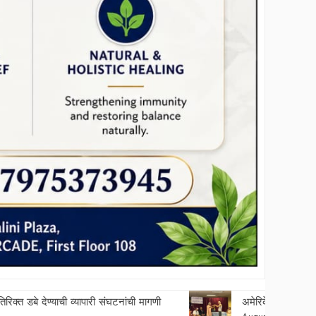
अमेरिकेत ‘वाऱ्यावरची वरात’ गाजली; तीन पिढ्यांचा रंगमंचावर अनोखा