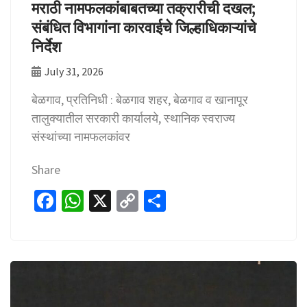
मराठी नामफलकांबाबतच्या तक्रारीची दखल;
संबंधित विभागांना कारवाईचे जिल्हाधिकाऱ्यांचे
निर्देश
July 31, 2026
बेळगाव, प्रतिनिधी : बेळगाव शहर, बेळगाव व खानापूर
तालुक्यातील सरकारी कार्यालये, स्थानिक स्वराज्य
संस्थांच्या नामफलकांवर
Share
Fa
W
X
C
S
ce
h
o
h
b
at
p
ar
o
sA
y
e
o
p
Li