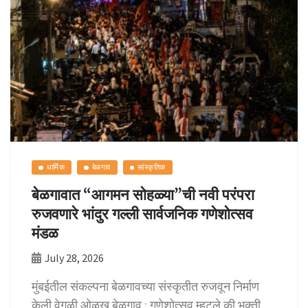
k
धार्मिक
बेळगाव
सांस्कृतिक
बेळगावात “आगमन सोहळ्या”ची नवी परंपरा
रुजवणारे भांदुर गल्ली सार्वजनिक गणेशोत्सव
मंडळ
July 28, 2026
मुंबईतील संकल्पना बेळगावच्या संस्कृतीत रुजवून निर्माण
केली वेगळी ओळख बेळगाव : गणेशोत्सव म्हटले की भक्ती,