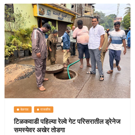
o
sA
y
e
o
p
Li
k
p
n
k
बेळगाव
राजकीय
टिळकवाडी पहिल्या रेल्वे गेट परिसरातील ड्रेनेज
समस्येवर अखेर तोडगा