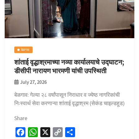
बेळगाव
शांताई वृद्धाश्रमाच्या नव्या कार्यालयाचे उद्घाटन;
डीसीपी नारायण भारमणी यांची उपस्थिती
July 27, 2026
बेळगाव: गेल्या २८ वर्षांपासून निराधार व ज्येष्ठ नागरिकांची
निःस्वार्थ सेवा करणाऱ्या शांताई वृद्धाश्रम (सेकंड चाइल्डहूड)
Share
Fa
W
X
C
S