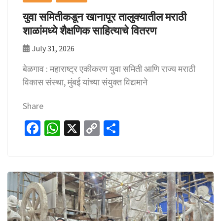
युवा समितीकडून खानापूर तालुक्यातील मराठी
शाळांमध्ये शैक्षणिक साहित्याचे वितरण
July 31, 2026
बेळगाव : महाराष्ट्र एकीकरण युवा समिती आणि राज्य मराठी
विकास संस्था, मुंबई यांच्या संयुक्त विद्यमाने
Share
Fa
W
X
C
S
ce
h
o
h
b
at
p
ar
o
sA
y
e
o
p
Li
k
p
n