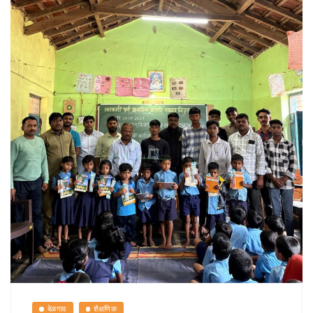
बेळगाव
शैक्षणिक