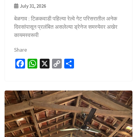
July 31, 2026
बेळगाव : टिळकवाडी पहिल्या रेल्वे गेट परिसरातील अनेक
दिवसांपासून प्रलंबित असलेल्या ड्रेनेज समस्येवर अखेर
कायमस्वरूपी
Share
Fa
W
X
C
S
ce
h
o
h
b
at
p
ar
o
sA
y
e
o
p
Li
k
p
n
k