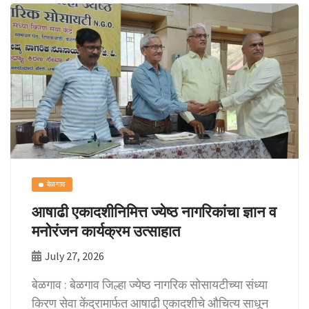
o
sA
y
e
o
p
Li
k
p
n
k
बेळगाव
आषाढी एकादशीनिमित्त ज्येष्ठ नागरिकांचा ज्ञान व
मनोरंजन कार्यक्रम उत्साहात
July 27, 2026
बेळगाव : बेळगाव जिल्हा ज्येष्ठ नागरिक सोसायटीच्या संध्या
किरण सेवा केंद्रामार्फत आषाढी एकादशीचे औचित्य साधून