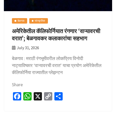
बेळगाव
सांस्कृतिक
अमेरिकेतील कॅलिफोर्नियात रंगणार ‘वाऱ्यावरची
वरात’; बेळगावकर कलाकारांचा सहभाग
July 31, 2026
बेळगाव : मराठी रंगभूमीवरील लोकप्रिय विनोदी
नाट्याविष्कार ‘वाऱ्यावरची वरात’ याचा प्रयोग अमेरिकेतील
कॅलिफोर्निया राज्यातील प्लेझन्टन
Share
Fa
W
X
C
S
ce
h
o
h
b
at
p
ar