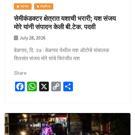
बेळगाव
शैक्षणिक
सेमीकंडक्टर क्षेत्रात यशाची भरारी; यश संजय
मोरे यांनी संपादन केली बी.टेक. पदवी
July 28, 2026
बेळगाव, दि. २७ : बेळगाव येथील यश ऑटोचे संचालक
शिवसंत संजय मोरे यांचे चिरंजीव यश
Share
Fa
W
X
C
S
ce
h
o
h
b
at
p
ar
o
sA
y
e
o
p
Li
k
p
n