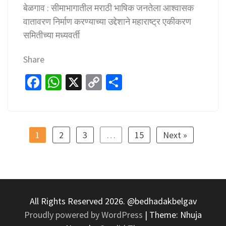
बेळगाव : सीमाभागातील मराठी भाषिक जनतेला आश्वासक
वातावरण निर्माण करण्याच्या उद्देशाने महाराष्ट्र एकीकरण
समितीच्या मध्यवर्ती
Share
Fa
W
X
C
S
ce
h
o
h
b
at
p
ar
o
sA
y
e
1
2
3
…
15
Next »
o
p
Li
k
p
n
k
All Rights Reserved 2026. @bedhadakbelgav
Proudly powered by WordPress
|
Theme: Nhuja