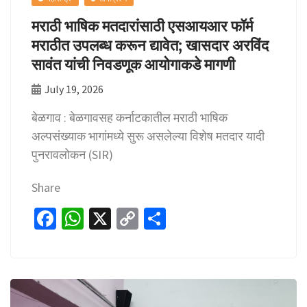
मराठी भाषिक मतदारांसाठी एसआयआर फॉर्म
मराठीत उपलब्ध करून द्यावेत; खासदार अरविंद
सावंत यांची निवडणूक आयोगाकडे मागणी
July 19, 2026
बेळगाव : बेळगावसह कर्नाटकातील मराठी भाषिक
अल्पसंख्याक भागांमध्ये सुरू असलेल्या विशेष मतदार यादी
पुनरावलोकन (SIR)
Share
Fa
W
X
C
S
ce
h
o
h
b
at
p
ar
o
sA
y
e
o
p
Li