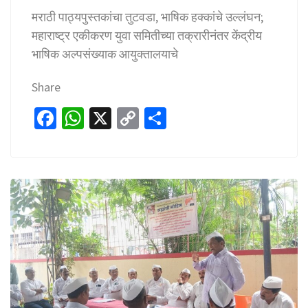
मराठी पाठ्यपुस्तकांचा तुटवडा, भाषिक हक्कांचे उल्लंघन;
महाराष्ट्र एकीकरण युवा समितीच्या तक्रारीनंतर केंद्रीय
भाषिक अल्पसंख्याक आयुक्तालयाचे
Share
Fa
W
X
C
S
ce
h
o
h
b
at
p
ar
o
sA
y
e
o
p
Li
k
p
n
k