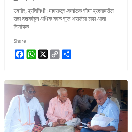
उदगीर, प्रतिनिधी : महाराष्ट्र-कर्नाटक सीमा प्रश्नावरील
सहा दशकांहून अधिक काळ सुरू असलेला लढा आता
निर्णायक
Share
Fa
W
X
C
S
ce
h
o
h
b
at
p
ar
o
sA
y
e
o
p
Li
k
p
n
k