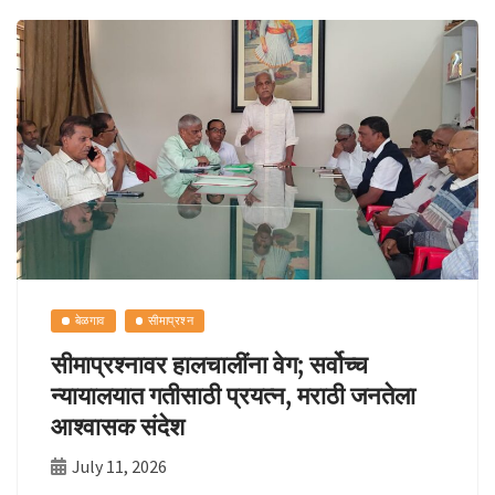
o
sA
y
e
o
p
Li
k
p
n
k
बेळगाव
सीमाप्रश्न
सीमाप्रश्नावर हालचालींना वेग; सर्वोच्च
न्यायालयात गतीसाठी प्रयत्न, मराठी जनतेला
आश्वासक संदेश
July 11, 2026