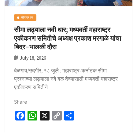
सीमाप्रश्न
सीमा लढ्याला नवी धार; मध्यवर्ती महाराष्ट्र
एकीकरण समितीचे अध्यक्ष प्रकाश मरगाळे यांचा
बिदर-भालकी दौरा
July 18, 2026
बेळगाव/उदगीर, १८ जुलै : महाराष्ट्र-कर्नाटक सीमा
प्रश्नाच्या लढ्याला नवे बळ देण्यासाठी मध्यवर्ती महाराष्ट्र
एकीकरण समितीने
Share
Fa
W
X
C
S
ce
h
o
h
b
at
p
ar