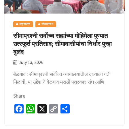
महाराष्ट्र
सीमाप्रश्न
सीमाप्रश्नी सर्वोच्च सह्यांच्या मोहिमेला पुण्यात
उत्स्फूर्त प्रतिसाद; सीमावासीयांचा निर्धार पुन्हा
बुलंद
July 13, 2026
बेळगाव : सीमाप्रश्नी सर्वोच्च न्यायालयातील दाव्याला गती
मिळावी, या उद्देशाने बेळगाव मराठी पत्रकार संघ आणि
Share
Fa
W
X
C
S
ce
h
o
h
b
at
p
ar