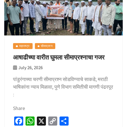
k
p
n
k
महाराष्ट्र
सीमाप्रश्न
आषाढीच्या वारीत घुमला सीमाप्रश्नाचा गजर
July 26, 2026
पांडुरंगाच्या चरणी सीमाप्रश्न सोडविण्याचे साकडे; मराठी
भाषिकांना न्याय मिळावा, पुणे विभाग समितीची मागणी पंढरपूर
:
Share
Fa
W
X
C
S