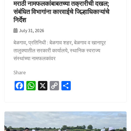
मराठी नामफलकांबाबतच्या तक्रारीची दखल;
संबंधित विभागांना कारवाईचे जिल्हाधिकाऱ्यांचे
निर्देश
July 31, 2026
बेळगाव, प्रतिनिधी : बेळगाव शहर, बेळगाव व खानापूर
तालुक्यातील सरकारी कार्यालये, स्थानिक स्वराज्य
संस्थांच्या नामफलकांवर
Share
Fa
W
X
C
S
ce
h
o
h
b
at
p
ar
o
sA
y
e
o
p
Li