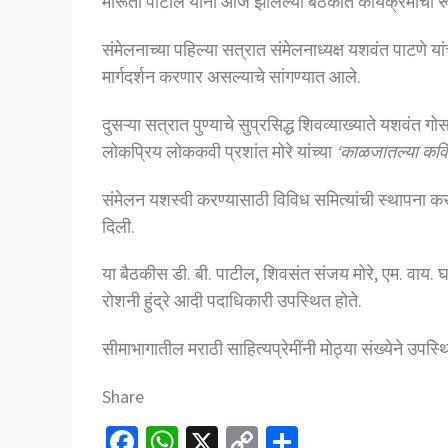
मारूती पाटील यांनी आज झालेल्या बैठकीत कार्यक्रमाची र
संमेलनाच्या पहिल्या सत्रात संमेलनाध्यक्ष यशवंत पाटणे 
मार्गदर्शन करणार असल्याचे सांगण्यात आले.
दुसऱ्या सत्रात पुण्याचे सुप्रसिद्ध शिवव्याख्याते यशवंत गोस
लोकप्रिय लोककवी प्रशांत मोरे यांच्या
‘काळजातल्या कवि
संमेलन यशस्वी करण्यासाठी विविध समित्यांची स्थापना क
दिली.
या बैठकीस डी. बी. पाटील, शिवसंत संजय मोरे, एम. वाय. घ
रोशनी हुंद्रे आदी पदाधिकारी उपस्थित होते.
सीमाभागातील मराठी साहित्यप्रेमींनी मोठ्या संख्येने उप
Share
Fa
W
X
C
S