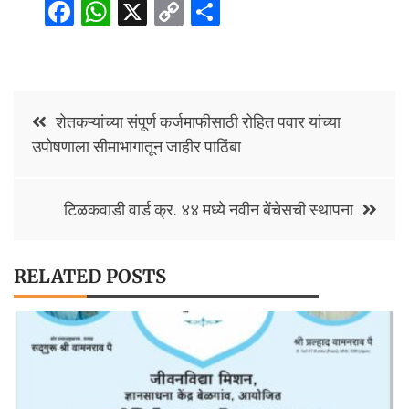
Fa
W
X
C
S
ce
h
o
h
b
at
p
ar
o
sA
y
e
Post
o
p
Li
शेतकऱ्यांच्या संपूर्ण कर्जमाफीसाठी रोहित पवार यांच्या
navigation
उपोषणाला सीमाभागातून जाहीर पाठिंबा
k
p
n
k
टिळकवाडी वार्ड क्र. ४४ मध्ये नवीन बेंचेसची स्थापना
RELATED POSTS