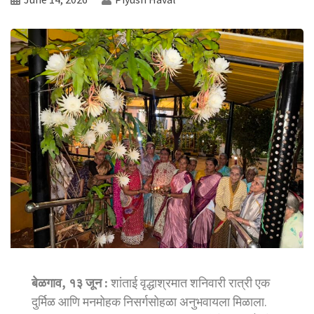
बेळगाव, १३ जून :
शांताई वृद्धाश्रमात शनिवारी रात्री एक
दुर्मिळ आणि मनमोहक निसर्गसोहळा अनुभवायला मिळाला.