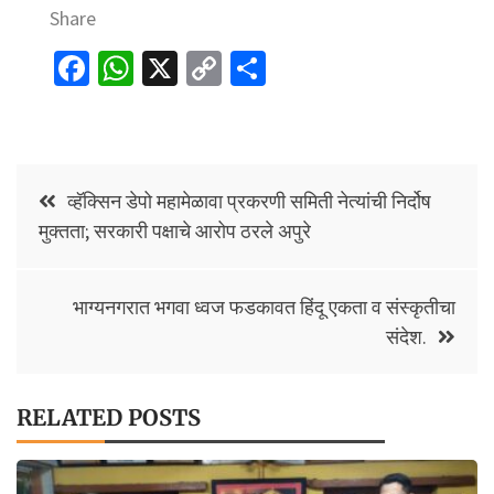
Share
Fa
W
X
C
S
ce
h
o
h
b
at
p
ar
o
sA
y
e
Post
o
p
Li
व्हॅक्सिन डेपो महामेळावा प्रकरणी समिती नेत्यांची निर्दोष
navigation
मुक्तता; सरकारी पक्षाचे आरोप ठरले अपुरे
k
p
n
k
भाग्यनगरात भगवा ध्वज फडकावत हिंदू एकता व संस्कृतीचा
संदेश.
RELATED POSTS