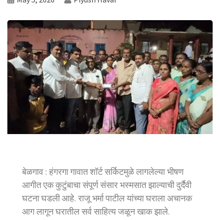
बेळगाव : हंगरगा गावात शॉर्ट सर्किटमुळे लागलेल्या भीषण
आगीत एक कुटुंबाचा संपूर्ण संसार भस्मसात झाल्याची दुर्दैवी
घटना घडली आहे. राजू भर्मा पाटील यांच्या घराला अचानक
आग लागून घरातील सर्व साहित्य जळून खाक झाले.