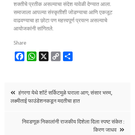
शक्तीचे प्रतीक असल्याचा संदेश यावेळी देण्यात आला.
समाजाला आपल्या संस्कृतीशी जोडण्याचा आणि एकजूट
वाढवण्याचा हा छोटा पण महत्त्वपूर्ण प्रयत्न असल्याचे
आयोजकांनी सांगितले.
Share
Fa
W
X
C
S
ce
h
o
h
b
at
p
ar
o
sA
y
e
Post
o
p
Li
हंगरगा येथे शॉर्ट सर्किटमुळे घराला आग; संसार भस्म,
navigation
लक्ष्मीताई फाउंडेशनकडून मदतीचा हात
k
p
n
k
निवडणूक निकालांनी राजकीय दिशेला दिला स्पष्ट संकेत :
किरण जाधव