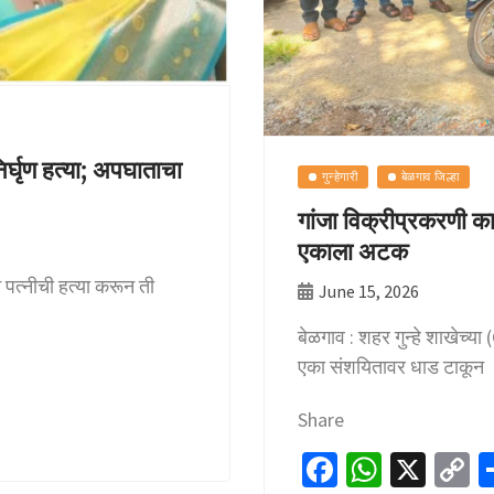
र्घृण हत्या; अपघाताचा
गुन्हेगारी
बेळगाव जिल्हा
गांजा विक्रीप्रकरणी का
एकाला अटक
ने पत्नीची हत्या करून ती
June 15, 2026
बेळगाव : शहर गुन्हे शाखेच्य
एका संशयितावर धाड टाकून
Share
Fa
W
X
C