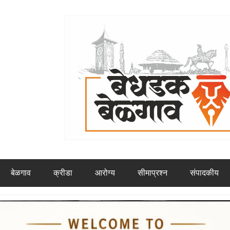
बेळगाव
क्रीडा
आरोग्य
सीमाप्रश्न
संपादकीय