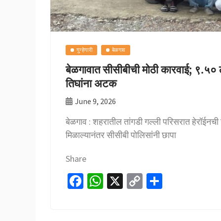
गुन्हेगारी
बेळगाव
बेळगावात सीसीबीची मोठी कारवाई; ९.५० ला
तिघांना अटक
June 9, 2026
बेळगाव : शहरातील तांगडी गल्ली परिसरात हेरॉईनची 
मिळाल्यानंतर सीसीबी पोलिसांनी छापा
Share
Fa
W
X
C
S
ce
h
o
h
b
at
p
ar