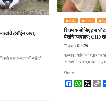
आर्थिक
गुन्हेगारी
बेळग
शिवम असोसिएट्स घोट
खांचे हेरॉईन जप्त,
पैशांचे व्यवहार; CID
June 8, 2026
बेळगाव : अधिक परताव्याचे आ
विक्री सुरू असल्याची माहिती
रुपयांची फसवणूक केल्याप्
Share
Fa
W
X
C
ce
h
o
b
at
p