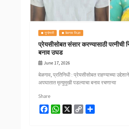
गुन्हेगारी
बेळगाव जिल्हा
प्रेयसीसोबत संसार करण्यासाठी पत्नीची नि
बनाव उघड
June 17, 2026
बेळगाव, प्रतिनिधी : प्रेयसीसोबत राहण्याच्या उद्देशा
अपघातात मृत्युमुखी पडल्याचा बनाव रचणाऱ्या
Share
Fa
W
X
C
S
ce
h
o
h
b
at
p
ar