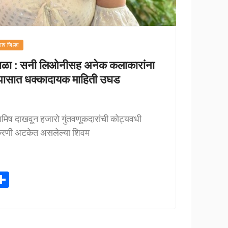
ाव जिल्हा
ाळा : सनी लिओनीसह अनेक कलाकारांना
 तपासात धक्कादायक माहिती उघड
मिष दाखवून हजारो गुंतवणूकदारांची कोट्यवधी
रकरणी अटकेत असलेल्या शिवम
S
h
ar