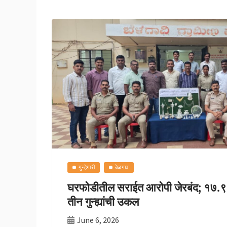
o
sA
y
e
o
p
Li
k
p
n
k
गुन्हेगारी
बेळगाव
घरफोडीतील सराईत आरोपी जेरबंद; १७.९० ल
तीन गुन्ह्यांची उकल
June 6, 2026