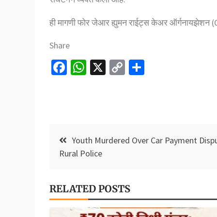
ही मागणी फोर जेआर ह्युमन राईट्स केअर ऑर्गनायझेश
Share
Fa
W
X
C
S
ce
h
o
h
b
at
p
ar
o
sA
y
e
o
p
Li
Post
Youth Murdered Over Car Payment Dispu
k
p
n
navigation
Rural Police
k
RELATED POSTS