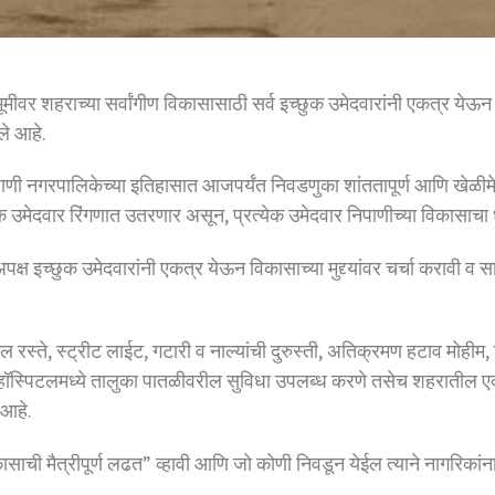
भूमीवर शहराच्या सर्वांगीण विकासासाठी सर्व इच्छुक उमेदवारांनी एकत्र ये
ले आहे.
िपाणी नगरपालिकेच्या इतिहासात आजपर्यंत निवडणुका शांततापूर्ण आणि खेळीमे
ुक उमेदवार रिंगणात उतरणार असून, प्रत्येक उमेदवार निपाणीच्या विकासा
्य व अपक्ष इच्छुक उमेदवारांनी एकत्र येऊन विकासाच्या मुद्द्यांवर चर्चा कर
े, स्ट्रीट लाईट, गटारी व नाल्यांची दुरुस्ती, अतिक्रमण हटाव मोहीम, शहरा
ी हॉस्पिटलमध्ये तालुका पातळीवरील सुविधा उपलब्ध करणे तसेच शहरातील एकमे
 आहे.
ाची मैत्रीपूर्ण लढत” व्हावी आणि जो कोणी निवडून येईल त्याने नागरिकांना द