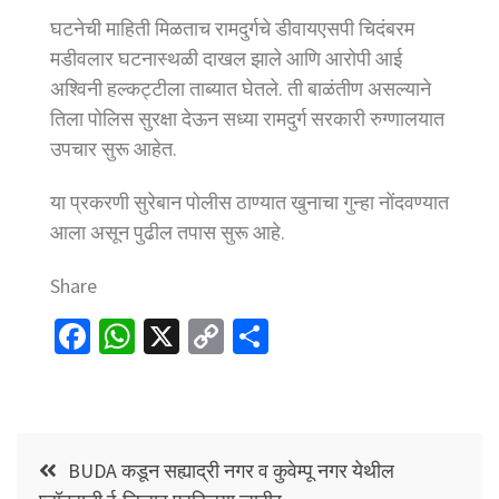
घटनेची माहिती मिळताच रामदुर्गचे डीवायएसपी चिदंबरम
मडीवलार घटनास्थळी दाखल झाले आणि आरोपी आई
अश्विनी हल्कट्टीला ताब्यात घेतले. ती बाळंतीण असल्याने
तिला पोलिस सुरक्षा देऊन सध्या रामदुर्ग सरकारी रुग्णालयात
उपचार सुरू आहेत.
या प्रकरणी सुरेबान पोलीस ठाण्यात खुनाचा गुन्हा नोंदवण्यात
आला असून पुढील तपास सुरू आहे.
Share
Fa
W
X
C
S
ce
h
o
h
b
at
p
ar
o
sA
y
e
Post
o
p
Li
BUDA कडून सह्याद्री नगर व कुवेम्पू नगर येथील
navigation