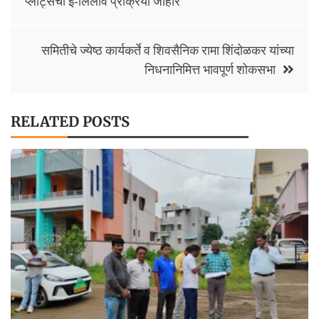
प्लॉट्सची ई-लिलाव प्रक्रिया जाहीर
k
p
n
k
समितीचे ज्येष्ठ कार्यकर्ते व शिवसैनिक रामा शिंदोळकर यांच्या
निधनानिमित्त भावपूर्ण शोकसभा
RELATED POSTS