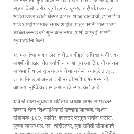
ग्रामस्थांनी जुनी शाळा स्वच्छ करून वापरात आणावी, अशी
सूचना केली. तसेच जुनी इमारत दुरुस्त होईपर्यंत अन्यत्र
भाडेतत्त्वावर खोली घेऊन कन्नड शाळा चालवावी, त्यासाठीचे
भाडे आम्ही भरण्यास तयार आहोत; मात्र मराठी माध्यमाच्या
शाळेत कन्नड वर्ग सुरू करू नयेत, अशी आग्रही मागणी
ग्रामस्थांनी केली.
ग्रामस्थांच्या भावना लक्षात घेऊन बीईओ अधिकाऱ्यांनी सदर
मागणीची दखल घेत पर्यायी जागा शोधून त्या ठिकाणी कन्नड
माध्यमाची शाळा सुरू करण्याचे मान्य केले. त्यामुळे तात्पुरता
तणाव निवळला असला तरी मराठी भाषिक ग्रामस्थांनी
आपल्या भूमिकेवर ठाम असल्याचे स्पष्ट केले आहे.
यावेळी शाळा सुधारणा समितीचे अध्यक्ष सागर सागावकर,
बेळगाव क्षेत्र शिक्षणाधिकारी दान्नामा जाळकी, शिक्षण
संयोजक (ECO) बडीगेर, क्लस्टर प्रमुख सतीश पाटील,
मुख्याध्यापक एल. एस. चांदीलकर, युवा समिती सीमाभागचे
अध्यक्ष शुभम शेळके, तालुका महाराष्ट्र एकीकरण समितीचे