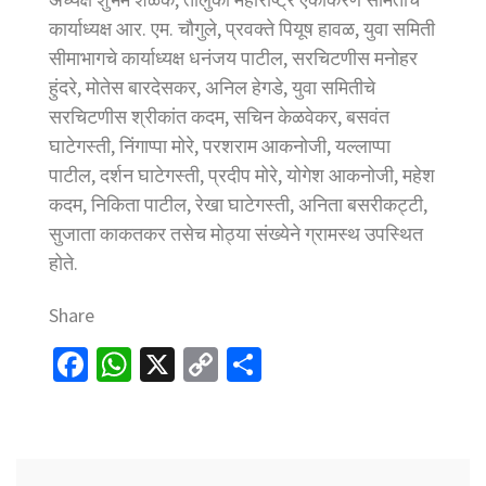
कार्याध्यक्ष आर. एम. चौगुले, प्रवक्ते पियूष हावळ, युवा समिती
सीमाभागचे कार्याध्यक्ष धनंजय पाटील, सरचिटणीस मनोहर
हुंदरे, मोतेस बारदेसकर, अनिल हेगडे, युवा समितीचे
सरचिटणीस श्रीकांत कदम, सचिन केळवेकर, बसवंत
घाटेगस्ती, निंगाप्पा मोरे, परशराम आकनोजी, यल्लाप्पा
पाटील, दर्शन घाटेगस्ती, प्रदीप मोरे, योगेश आकनोजी, महेश
कदम, निकिता पाटील, रेखा घाटेगस्ती, अनिता बसरीकट्टी,
सुजाता काकतकर तसेच मोठ्या संख्येने ग्रामस्थ उपस्थित
होते.
Share
Fa
W
X
C
S
ce
h
o
h
b
at
p
ar
o
sA
y
e
Post