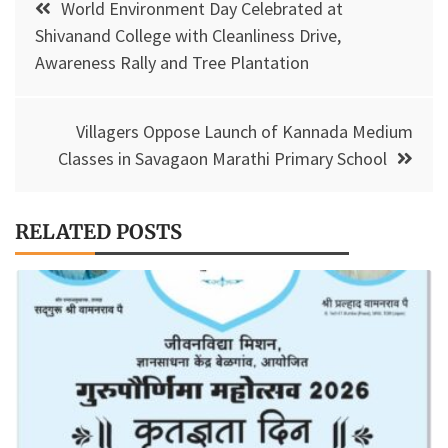
o
p
Li
World Environment Day Celebrated at
navigation
Shivanand College with Cleanliness Drive,
k
p
n
Awareness Rally and Tree Plantation
k
Villagers Oppose Launch of Kannada Medium
Classes in Savagaon Marathi Primary School
RELATED POSTS