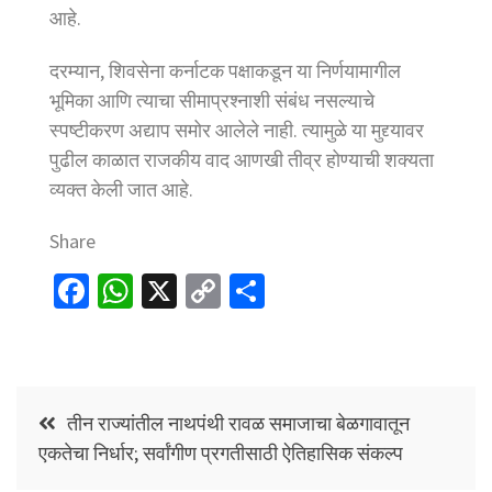
आहे.
दरम्यान, शिवसेना कर्नाटक पक्षाकडून या निर्णयामागील
भूमिका आणि त्याचा सीमाप्रश्नाशी संबंध नसल्याचे
स्पष्टीकरण अद्याप समोर आलेले नाही. त्यामुळे या मुद्द्यावर
पुढील काळात राजकीय वाद आणखी तीव्र होण्याची शक्यता
व्यक्त केली जात आहे.
Share
Fa
W
X
C
S
ce
h
o
h
b
at
p
ar
o
sA
y
e
Post
o
p
Li
तीन राज्यांतील नाथपंथी रावळ समाजाचा बेळगावातून
navigation
एकतेचा निर्धार; सर्वांगीण प्रगतीसाठी ऐतिहासिक संकल्प
k
p
n