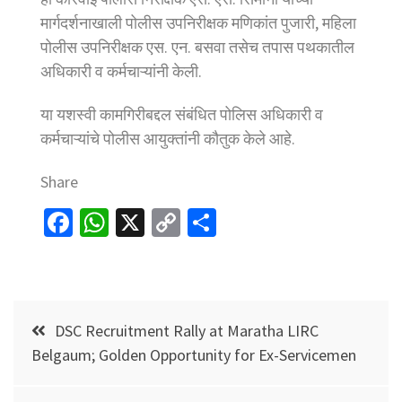
मार्गदर्शनाखाली पोलीस उपनिरीक्षक मणिकांत पुजारी, महिला
पोलीस उपनिरीक्षक एस. एन. बसवा तसेच तपास पथकातील
अधिकारी व कर्मचाऱ्यांनी केली.
या यशस्वी कामगिरीबद्दल संबंधित पोलिस अधिकारी व
कर्मचाऱ्यांचे पोलीस आयुक्तांनी कौतुक केले आहे.
Share
Fa
W
X
C
S
ce
h
o
h
b
at
p
ar
o
sA
y
e
Post
o
p
Li
DSC Recruitment Rally at Maratha LIRC
navigation
Belgaum; Golden Opportunity for Ex-Servicemen
k
p
n
k