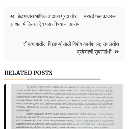
o
sA
y
e
Post
o
p
Li
बेळगावात भाषिक वादाला पुन्हा तोंड — मराठी फलकावरून
navigation
सोशल मीडियात द्वेष पसरविण्याचा आरोप
k
p
n
k
सीमाभागातील विद्यार्थ्यांसाठी विशेष कार्यशाळा; सवलतीत
प्रवेशाची सुवर्णसंधी
RELATED POSTS