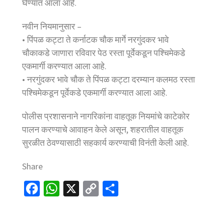
घेण्यात आला आहे.
नवीन नियमानुसार –
• पिंपळ कट्टा ते कर्नाटक चौक मार्गे नरगुंदकर भावे
चौकाकडे जाणारा रविवार पेठ रस्ता पूर्वेकडून पश्चिमेकडे
एकमार्गी करण्यात आला आहे.
• नरगुंदकर भावे चौक ते पिंपळ कट्टा दरम्यान कलमठ रस्ता
पश्चिमेकडून पूर्वेकडे एकमार्गी करण्यात आला आहे.
पोलीस प्रशासनाने नागरिकांना वाहतूक नियमांचे काटेकोर
पालन करण्याचे आवाहन केले असून, शहरातील वाहतूक
सुरळीत ठेवण्यासाठी सहकार्य करण्याची विनंती केली आहे.
Share
Fa
W
X
C
S
ce
h
o
h
b
at
p
ar