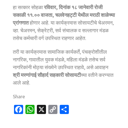
हा सत्कार सोहळा
रविवार, दिनांक १८ जानेवारी रोजी
सकाळी ११.०० वाजता, चलवेनहट्टी येथील मराठी शाळेच्या
प्रांगणात
होणार आहे. या कार्यक्रमास सोसायटीचे चेअरमन,
व्हा. चेअरमन, सेक्रेटरी, सर्व संचालक व सल्लागार मंडळ
तसेच कर्मचारी वर्ग उपस्थित राहणार आहेत.
तरी या कार्यक्रमास सामाजिक कार्यकर्ते, पंचक्रोशीतील
नागरिक, गावातील युवक मंडळे, महिला मंडळे तसेच सर्व
नागरिकांनी मोठ्या संख्येने उपस्थित राहावे, असे आवाहन
श्री मस्णांगाई सौहार्द सहकारी सोसायटी
च्या वतीने करण्यात
आले आहे.
Share
Fa
W
X
C
S
ce
h
o
h
b
at
p
ar