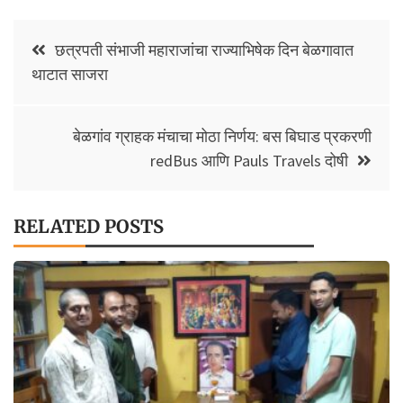
o
sA
y
e
Post
o
p
Li
छत्रपती संभाजी महाराजांचा राज्याभिषेक दिन बेळगावात
navigation
थाटात साजरा
k
p
n
k
बेळगांव ग्राहक मंचाचा मोठा निर्णय: बस बिघाड प्रकरणी
redBus आणि Pauls Travels दोषी
RELATED POSTS