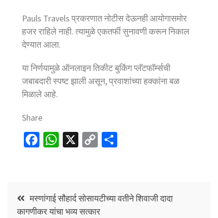
Pauls Travels प्रकरणात नोटीस देऊनही आयोगासमोर
हजर राहिले नाही. त्यामुळे एकतर्फी सुनावणी करून निकाल
देण्यात आला.
या निर्णयामुळे ऑनलाइन तिकीट बुकिंग प्लॅटफॉर्म्सची
जबाबदारी स्पष्ट झाली असून, प्रवाशांच्या हक्कांना बळ
मिळाले आहे.
Share
Fa
W
X
C
S
ce
h
o
h
b
at
p
ar
o
sA
y
e
Post
o
p
Li
मस्णांगाई सौहार्द सोसायटीच्या वतीने शिवाजी दादा
navigation
कागणीकर यांचा भव्य सत्कार
k
p
n