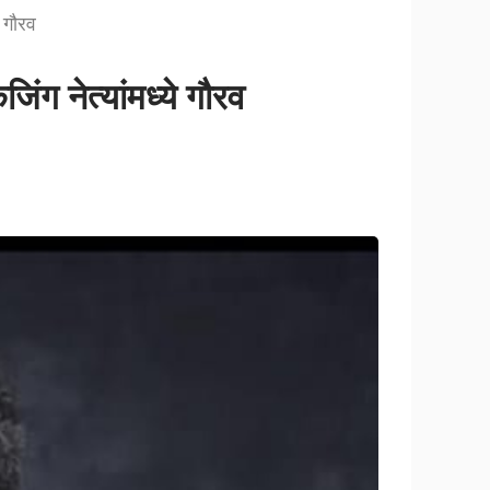
े गौरव
ंग नेत्यांमध्ये गौरव