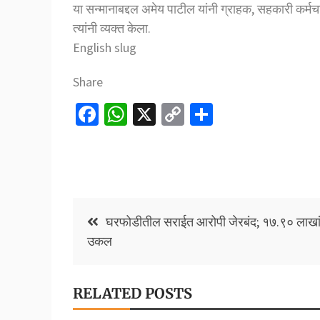
या सन्मानाबद्दल अमेय पाटील यांनी ग्राहक, सहकारी कर्मचार
त्यांनी व्यक्त केला.
English slug
Share
Fa
W
X
C
S
ce
h
o
h
b
at
p
ar
o
sA
y
e
o
p
Li
Post
घरफोडीतील सराईत आरोपी जेरबंद; १७.९० लाखांचा मुद
k
p
n
navigation
उकल
k
RELATED POSTS