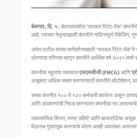
बेळगाव, दि. ५ :
बेळगावमधील ‘यारबल प्रिंट-पॅक’ कंपनी
आहे. त्यांच्या नेतृत्वाखाली कंपनीने नाविन्यपूर्ण पॅकेजिंग
अमेय पाटील यांच्या मार्गदर्शनाखाली ‘यारबल प्रिंट-पॅक’न
धोरणाचा परिणाम म्हणून कंपनीने आर्थिक वर्ष २०२५ मध्ये
२
कंपनीचा बहुतांश व्यवसाय
एफएमसीजी (FMCG)
आणि
प्
अचूकता अधिक सक्षम करण्यासाठी कंपनीने ऑटोमेशन, डाय-क
सध्या कंपनीत १०० ते १२० कर्मचारी कार्यरत असून उत्पादन प्रक
आणि उपकरणांची निवड करण्यावर कंपनीचा भर असल्याचे अ
व्यावसायिक शिस्त, स्पष्ट उद्दिष्टे आणि बाजारपेठेचा अच
घेऊनच गुंतवणूक करण्याचे धोरण आम्ही अवलंबत असल्याचे त