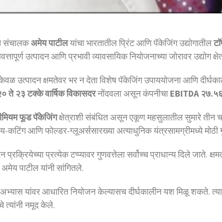
चे संचालक
अमेय पाटील
यांचा भारतातील प्रिंट आणि पॅकेजिंग उद्योगातील
टॉ
, गुणवत्तापूर्ण उत्पादन आणि प्रभावी व्यावसायिक नियोजनाच्या जोरावर उद्योग क
े केवळ उत्पादन क्षमतेवर भर न देता विशेष पॅकेजिंग उपाययोजना आणि दीर्घका
० ते २३ टक्के वार्षिक विकासदर
नोंदवला असून कंपनीचा
EBITDA २७.५६ टक
रीमियम फूड पॅकेजिंग
क्षेत्राशी संबंधित असून एकूण महसुलातील सुमारे तीन चतुर
टिंग आणि फोल्डर-ग्लूअर्ससारख्या अत्याधुनिक यंत्रसामग्रीमध्ये मोठी ग
्रियेच्या प्रत्येक टप्प्यावर गुणवत्तेला सर्वोच्च प्राधान्य दिले जाते. क्षमता
मेय पाटील यांनी सांगितले.
ूक अभ्यास यांवर आधारित नियोजन केल्यासच दीर्घकालीन यश मिळू शकते. त्याम
्यांनी नमूद केले.