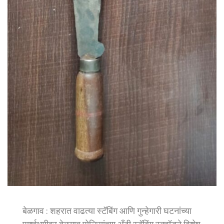
बेळगाव : शहरात वाढत्या स्टॅबिंग आणि गुन्हेगारी घटनांच्या