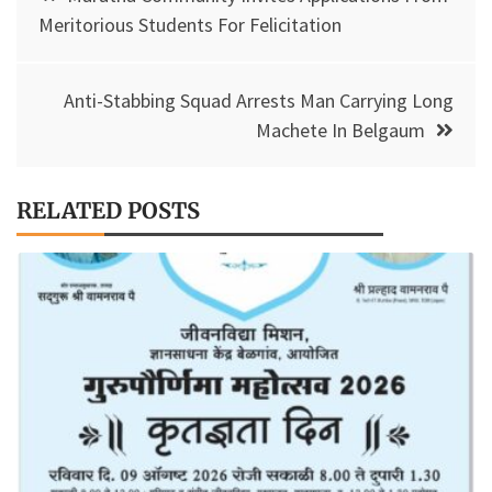
o
p
Li
navigation
Meritorious Students For Felicitation
k
p
n
k
Anti-Stabbing Squad Arrests Man Carrying Long
Machete In Belgaum
RELATED POSTS