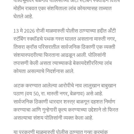
पार्श्वभूमीवर बेळगाव पोलिसांच्या अँटी स्टॅबिंग स्क्वॉडने विशेष
मोहीम राबवत एका संशयिताला लांब कोयत्यासह ताब्यात
घेतले आहे.
13 मे 2026 रोजी माळमारुती पोलीस ठाण्याच्या हद्दीत अँटी
स्टॅबिंग स्क्वॉडचे पथक गस्त घालत असताना मारुती नगर,
तिसरा क्रॉस परिसरातील सार्वजनिक ठिकाणी एक व्यक्ती
संशयास्पदरीत्या फिरताना आढळून आली. पोलिसांनी
तपासणी केली असता त्याच्याकडे बेकायदेशीररित्या लांब
कोयता असल्याचे निदर्शनास आले.
अटक करण्यात आलेल्या आरोपीचे नाव लालुखान बाबुखान
पठाण (वय 50, रा. मारुती नगर, बेळगाव) असे आहे.
सार्वजनिक ठिकाणी धारदार शस्त्र बाळगून दहशत निर्माण
करण्याचा आणि गुन्हेगारी कृत्य करण्याच्या उद्देशाने तो फिरत
असल्याचा संशय पोलिसांनी व्यक्त केला आहे.
या प्रकरणी माळमारुती पोलीस ठाण्यात गुन्हा क्रमांक