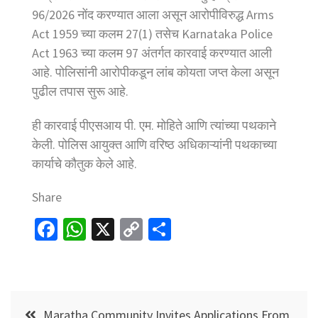
96/2026 नोंद करण्यात आला असून आरोपीविरुद्ध Arms
Act 1959 च्या कलम 27(1) तसेच Karnataka Police
Act 1963 च्या कलम 97 अंतर्गत कारवाई करण्यात आली
आहे. पोलिसांनी आरोपीकडून लांब कोयता जप्त केला असून
पुढील तपास सुरू आहे.
ही कारवाई पीएसआय पी. एम. मोहिते आणि त्यांच्या पथकाने
केली. पोलिस आयुक्त आणि वरिष्ठ अधिकाऱ्यांनी पथकाच्या
कार्याचे कौतुक केले आहे.
Share
Fa
W
X
C
S
ce
h
o
h
b
at
p
ar
o
sA
y
e
Post
Maratha Community Invites Applications From