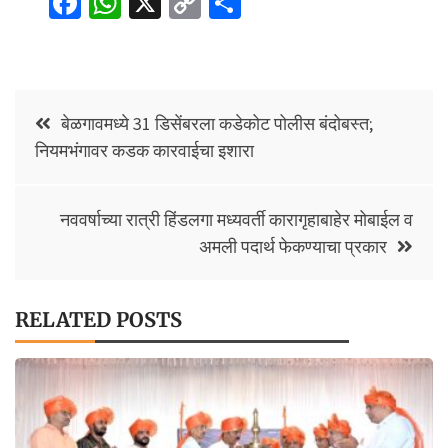
Fa
W
X
C
S
ce
h
o
h
b
at
p
ar
o
sA
y
e
Post
o
p
Li
बेळगावमध्ये 31 डिसेंबरला कडेकोट पोलीस बंदोबस्त;
navigation
नियमभंगावर कडक कारवाईचा इशारा
k
p
n
k
नववर्षाच्या रात्री हिंडलगा मध्यवर्ती कारागृहाबाहेर मोबाईल व
अमली पदार्थ फेकण्याचा प्रकार
RELATED POSTS