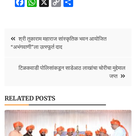
Fa
W
X
C
S
ce
h
o
h
b
at
p
ar
o
sA
y
e
Post
o
p
Li
श्री तुकाराम महाराज सांस्कृतिक भवन आयोजित
navigation
“अभंगवाणी”ला उत्स्फूर्त दाद
k
p
n
k
टिळकवाडी पोलिसांकडून साडेआठ लाखांचा चोरीचा मुद्देमाल
जप्त
RELATED POSTS