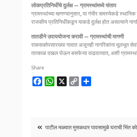
लोकप्रतिनिधींचे दुर्लक्ष — ग्रामस्थांमध्ये संताप
ग्रामस्थांच्या म्हणण्यानुसार, या गंभीर समस्येकडे स्था
राजकीय प्रतिनिधींकडून याकडे दुर्लक्ष होत असल्याने नागर
तातडीने उपाययोजना करावी — ग्रामस्थांची मागणी
राकसकोपसारख्या गावात अजूनही नागरिकांना मूलभूत सेवांसाठ
तात्काळ दखल घेऊन बसफेऱ्या वाढवाव्यात, अशी ग्रामस्था
Share
Fa
W
X
C
S
ce
h
o
h
b
at
p
ar
o
sA
y
e
o
p
Li
Post
पाटील मळ्यात मुसळधार पावसामुळे घराची भिंत क
k
p
n
navigation