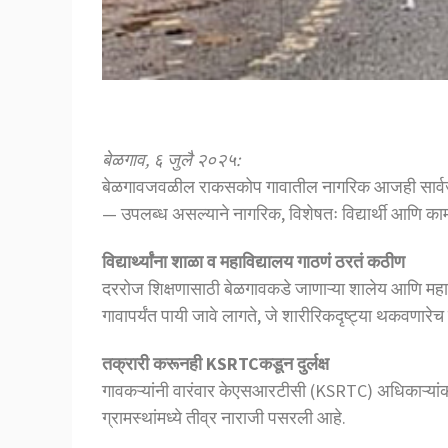
बेळगाव, ६ जुलै २०२५:
बेळगावजवळील राकसकोप गावातील नागरिक आजही सार्वजनि
— उपलब्ध असल्याने नागरिक, विशेषतः विद्यार्थी आणि काम
विद्यार्थ्यांना शाळा व महाविद्यालय गाठणं ठरतं कठीण
दररोज शिक्षणासाठी बेळगावकडे जाणाऱ्या शालेय आणि महाविद्
गावापर्यंत पायी जावे लागते, जे शारीरिकदृष्ट्या थकवणारे
तक्रारी करूनही KSRTCकडून दुर्लक्ष
गावकऱ्यांनी वारंवार केएसआरटीसी (KSRTC) अधिकाऱ्यांकड
ग्रामस्थांमध्ये तीव्र नाराजी पसरली आहे.