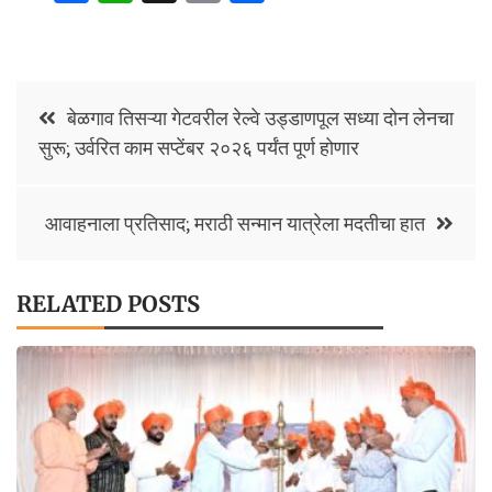
ce
h
o
h
b
at
p
ar
o
sA
y
e
Post
o
p
Li
बेळगाव तिसऱ्या गेटवरील रेल्वे उड्डाणपूल सध्या दोन लेनचा
navigation
सुरू; उर्वरित काम सप्टेंबर २०२६ पर्यंत पूर्ण होणार
k
p
n
k
आवाहनाला प्रतिसाद; मराठी सन्मान यात्रेला मदतीचा हात
RELATED POSTS