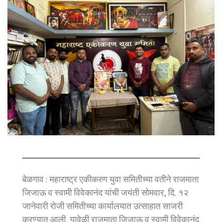
बेळगाव : महाराष्ट्र एकीकरण युवा समितीच्या वतीने राजमाता
जिजाऊ व स्वामी विवेकानंद यांची जयंती सोमवार, दि. १२
जानेवारी रोजी समितीच्या कार्यालयात उत्साहात साजरी
करण्यात आली. यावेळी राजमाता जिजाऊ व स्वामी विवेकानंद