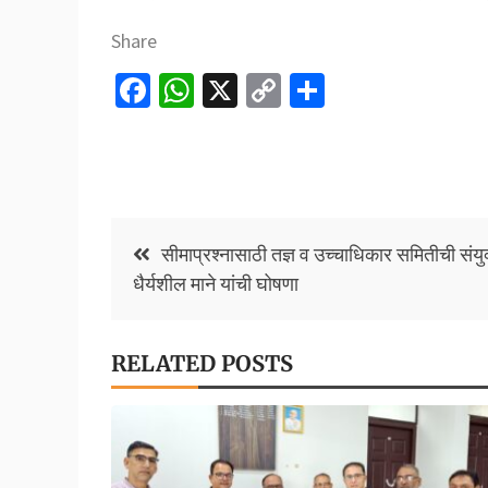
Share
Fa
W
X
C
S
ce
h
o
h
b
at
p
ar
o
sA
y
e
o
p
Li
Post
सीमाप्रश्नासाठी तज्ञ व उच्चाधिकार समितीची संय
k
p
n
navigation
धैर्यशील माने यांची घोषणा
k
RELATED POSTS