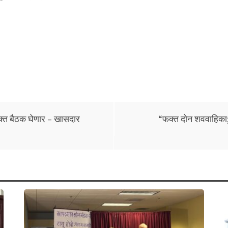
ुक्त बैठक घेणार – खासदार
“फक्त दोन शववाहिका; ब