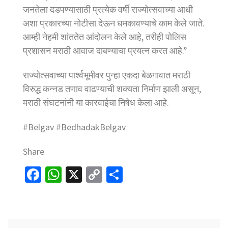
जनतेला दडपण्यासाठी प्रत्येक वर्षी राज्योत्सवाच्या आधी
अशा प्रकारच्या नोटीसा देऊन धमकावण्याचे काम केले जाते.
आम्ही नेहमी शांततेत आंदोलन केले आहे, तरीही पोलिस
प्रशासन मराठी आवाज दाबण्याचा प्रयत्न करत आहे.”
राज्योत्सवाच्या पार्श्वभूमीवर पुन्हा एकदा बेळगावात मराठी
विरुद्ध कन्नड तणाव वाढण्याची शक्यता निर्माण झाली असून,
मराठी संघटनांनी या कारवाईचा निषेध केला आहे.
#Belgav #BedhadakBelgav
Share
Fa
W
X
C
S
ce
h
o
h
b
at
p
ar
o
sA
y
e