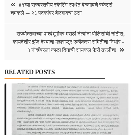
Post
o
p
Li
४१व्या राज्यस्तरीय स्केटिंग स्पर्धेत बेळगावचे स्केटर्स
navigation
चमकले — २६ पदकांवर बेळगावचा ठसा
k
p
n
k
राज्योत्सवाच्या पार्श्वभूमीवर मराठी नेत्यांना पोलिसांची नोटीस;
कायदेशीर झुंज देण्याचा महाराष्ट्र एकीकरण समितीचा निर्धार –
१ नोव्हेंबरला काळा दिनाची सायकल फेरी ठरलीच!
RELATED POSTS