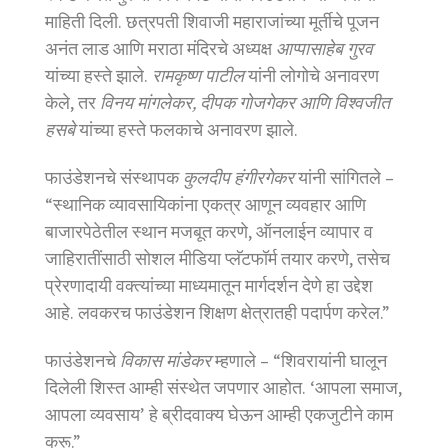
माहिती दिली. छत्रपती शिवाजी महाराजांच्या मूर्तीचे पूजन
अनंत लाड आणि मराठा मंदिरचे अध्यक्ष
आप्पासाहेब गुरव
यांच्या हस्ते झाले.
रामकृष्ण पाटील
यांनी लोगोचे अनावरण
केले, तर
विनय मांगलेकर, दीपक गोजगेकर आणि विश्वजीत
हसबे
यांच्या हस्ते फलकाचे अनावरण झाले.
फाउंडेशनचे संस्थापक
कुलदीप हंगीरगेकर
यांनी सांगितले –
“स्थानिक व्यावसायिकांना एकत्र आणून व्यवहार आणि
बाजारपेठेतील स्थान मजबूत करणे, ऑनलाईन व्यापार व
जाहिरातींसाठी सोशल मीडिया प्लॅटफॉर्म तयार करणे, तसेच
प्रेरणादायी वक्त्यांच्या माध्यमातून मार्गदर्शन देणे हा उद्देश
आहे. लवकरच फाउंडेशन शिक्षण क्षेत्रातही पदार्पण करेल.”
फाउंडेशनचे
विकास मांडेकर
म्हणाले – “शिवरायांनी घालून
दिलेली शिस्त आम्ही संस्थेत जपणार आहोत. ‘आपला समाज,
आपला व्यवसाय’ हे ब्रीदवाक्य घेऊन आम्ही एकजुटीने काम
करू.”