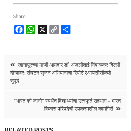
Share
Fa
W
X
C
S
ce
h
o
h
b
at
p
ar
o
sA
y
e
Post
o
p
Li
खानापूरच्या माजी आमदार डॉ. अंजलीताई निंबाळकर दिल्ली
navigation
दौऱ्यावर: संघटन सृजन अभियानाचा रिपोर्ट एआयसीसीकडे
k
p
n
सुपूर्द
k
“भारत को जानो” स्पर्धेत विद्यार्थ्यांचा उत्स्फूर्त सहभाग – भारत
विकास परिषदेची उपक्रमशील कामगिरी
RELATED POSTS