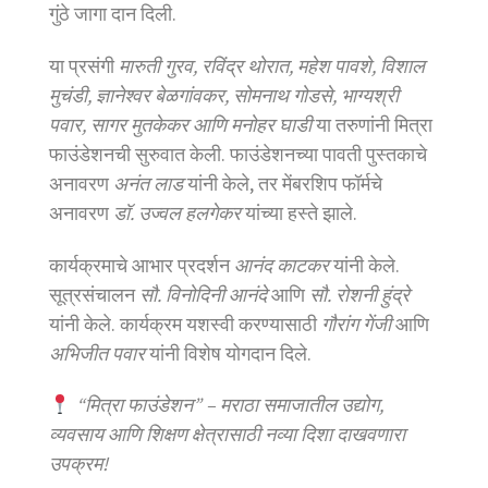
गुंठे जागा दान दिली.
या प्रसंगी
मारुती गुरव, रविंद्र थोरात, महेश पावशे, विशाल
मुचंडी, ज्ञानेश्वर बेळगांवकर, सोमनाथ गोडसे, भाग्यश्री
पवार, सागर मुतकेकर आणि मनोहर घाडी
या तरुणांनी मित्रा
फाउंडेशनची सुरुवात केली. फाउंडेशनच्या पावती पुस्तकाचे
अनावरण
अनंत लाड
यांनी केले, तर मेंबरशिप फॉर्मचे
अनावरण
डॉ. उज्वल हलगेकर
यांच्या हस्ते झाले.
कार्यक्रमाचे आभार प्रदर्शन
आनंद काटकर
यांनी केले.
सूत्रसंचालन
सौ. विनोदिनी आनंदे
आणि
सौ. रोशनी हुंद्रे
यांनी केले. कार्यक्रम यशस्वी करण्यासाठी
गौरांग गेंजी
आणि
अभिजीत पवार
यांनी विशेष योगदान दिले.
“मित्रा फाउंडेशन” – मराठा समाजातील उद्योग,
व्यवसाय आणि शिक्षण क्षेत्रासाठी नव्या दिशा दाखवणारा
उपक्रम!