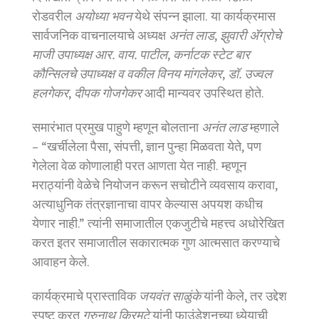
रोडवरील
अयोध्या भवन
येथे संपन्न झाला. या कार्यक्रमास
सार्वजनिक वाचनालयाचे अध्यक्ष
अनंत लाड
,
झुवारी ॲग्रोचे
माजी उपाध्यक्ष आर. वाय. पाटील
,
कर्नाटक स्टेट बार
कौन्सिलचे उपाध्यक्ष व वकील विनय मांगलेकर
,
डॉ. उज्वल
हलगेकर
,
दीपक गोजगेकर
आदी मान्यवर उपस्थित होते.
समारंभात प्रमुख पाहुणे म्हणून बोलताना
अनंत लाड
म्हणाले
– “खर्चीलेला पैसा, संपत्ती, ज्ञान पुन्हा मिळवता येते, पण
गेलेला वेळ कोणालाही परत आणता येत नाही. म्हणून
मराठ्यांनी वेळेचे नियोजन करून सचोटीने व्यवसाय करावा,
अत्याधुनिक तंत्रज्ञानाचा वापर केल्यास अपयश कधीच
येणार नाही.” त्यांनी समाजातील एकजुटीचे महत्त्व अधोरेखित
करत इतर समाजातील सकारात्मक गुण आत्मसात करण्याचे
आवाहन केले.
कार्यक्रमाचे प्रास्ताविक
जयवंत साळुंके
यांनी केले, तर उद्देश
स्पष्ट करत
गुरुनाथ किरमटे
यांनी फाउंडेशनच्या ध्येयाची