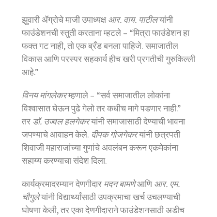
झुवारी ॲग्रोचे माजी उपाध्यक्ष
आर. वाय. पाटील
यांनी
फाउंडेशनची स्तुती करताना म्हटले – “मित्रा फाउंडेशन हा
फक्त गट नाही, तो एक ब्रँड बनला पाहिजे. समाजातील
विकास आणि परस्पर सहकार्य हीच खरी प्रगतीची गुरुकिल्ली
आहे.”
विनय मांगलेकर
म्हणाले – “सर्व समाजातील लोकांना
विश्वासात घेऊन पुढे गेलो तर कधीच मागे पडणार नाही.”
तर
डॉ. उज्वल हलगेकर
यांनी समाजासाठी देण्याची भावना
जपण्याचे आवाहन केले.
दीपक गोजगेकर
यांनी छत्रपती
शिवाजी महाराजांच्या गुणांचे अवलंबन करून एकमेकांना
सहाय्य करण्याचा संदेश दिला.
कार्यक्रमादरम्यान देणगीदार
मदन बामणे
आणि
आर. एम.
चौगुले
यांनी विद्यार्थ्यांसाठी उपक्रमाचा खर्च उचलण्याची
घोषणा केली, तर एका देणगीदाराने फाउंडेशनसाठी अडीच