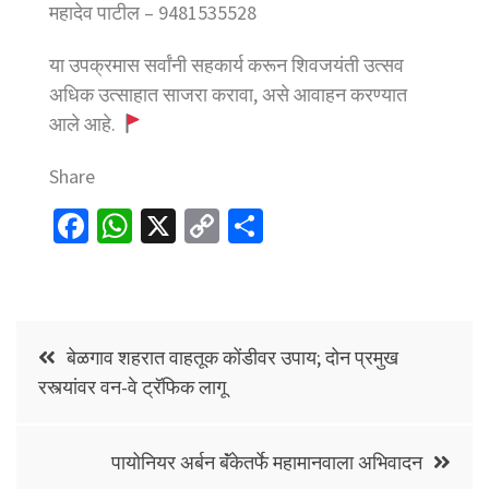
महादेव पाटील – 9481535528
या उपक्रमास सर्वांनी सहकार्य करून शिवजयंती उत्सव
अधिक उत्साहात साजरा करावा, असे आवाहन करण्यात
आले आहे.
Share
Fa
W
X
C
S
ce
h
o
h
b
at
p
ar
o
sA
y
e
Post
o
p
Li
बेळगाव शहरात वाहतूक कोंडीवर उपाय; दोन प्रमुख
navigation
रस्त्यांवर वन-वे ट्रॅफिक लागू
k
p
n
k
पायोनियर अर्बन बॅंकेतर्फे महामानवाला अभिवादन