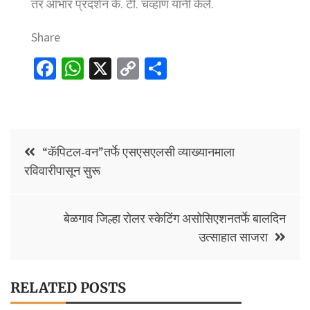
तर आभार प्रदर्शन के. टी. चव्हाण यांनी केले.
Share
Fa
W
X
C
S
ce
h
o
h
b
at
p
ar
o
sA
y
e
Post
o
p
Li
“कॅपिटल-वन”तर्फे एसएसएलसी व्याख्यानमाला
navigation
रविवारीपासून सुरू
k
p
n
k
बेळगाव जिल्हा रोलर स्केटिंग असोसिएशनतर्फे बालदिन
उत्साहात साजरा
RELATED POSTS