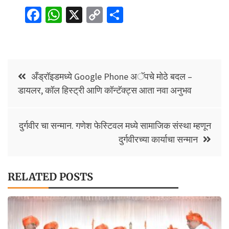
Fa
W
X
C
S
ce
h
o
h
b
at
p
ar
o
sA
y
e
Post
o
p
Li
अँड्रॉइडमध्ये Google Phone अॅपचे मोठे बदल –
navigation
डायलर, कॉल हिस्ट्री आणि कॉन्टॅक्ट्स आता नवा अनुभव
k
p
n
k
दुर्गवीर चा सन्मान. गणेश फेस्टिवल मध्ये सामाजिक संस्था म्हणून
दुर्गवीरच्या कार्याचा सन्मान
RELATED POSTS