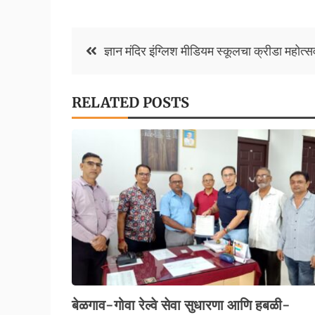
o
sA
y
e
o
p
Li
Post
ज्ञान मंदिर इंग्लिश मीडियम स्कूलचा क्रीडा महोत्स
k
p
n
navigation
k
RELATED POSTS
बेळगाव-गोवा रेल्वे सेवा सुधारणा आणि हबळी-