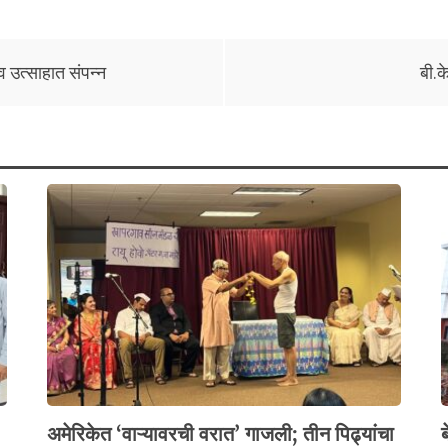
व उत्साहात संपन्न
बी.क
अमेरिकेत ‘वाऱ्यावरची वरात’ गाजली; तीन पिढ्यांचा