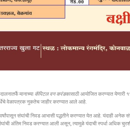
दालनातर्फे मानाच्या
कॅपिटल वन करंड
कासाठी आयोजित करण्यात येणारी १४ व
र्धेचे वेळापत्रक नुकतेच जाहीर करण्यात आले आहे.
 वर्षांपासून संघांची निवड आभासी पद्धतीने करण्यात येत आहे. यंदाही अनेक 
 संघांची अंतिम निवड करण्यात आली असून, त्यामुळे यंदाची स्पर्धा अधिक चुर