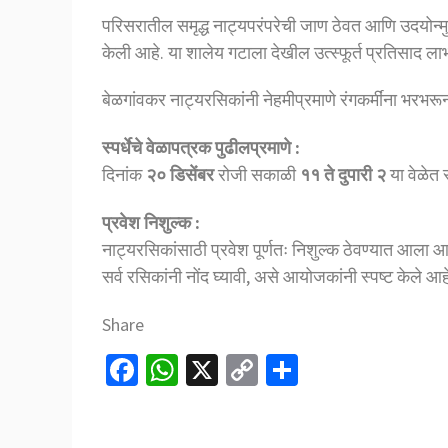
परिसरातील समृद्ध नाट्यपरंपरेची जाण ठेवत आणि उदयोन्मुख 
केली आहे. या शालेय गटाला देखील उत्स्फूर्त प्रतिसाद
बेळगांवकर नाट्यरसिकांनी नेहमीप्रमाणे रंगकर्मींना भरभ
स्पर्धेचे वेळापत्रक पुढीलप्रमाणे :
दिनांक
२० डिसेंबर
रोजी सकाळी
११ ते दुपारी २
या वेळेत 
प्रवेश निशुल्क :
नाट्यरसिकांसाठी प्रवेश पूर्णतः निशुल्क ठेवण्यात आला आह
सर्व रसिकांनी नोंद घ्यावी, असे आयोजकांनी स्पष्ट केले आह
Share
Fa
W
X
C
S
ce
h
o
h
b
at
p
ar