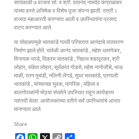
सायंकाळी ७ वाजता सो. व श्री. दयानंद नामदेव कंग्राळकर
यांच्या हस्ते अभिषेक व विशेष पूजा संपन्न झाली. रात्री ८
वाजता महाआरती करण्यात आली व उपस्थितांना प्रसाद
वाटप करण्यात आले.
या सोहळ्यामुळे भातकांडे गल्ली परिसरात आनंदाचे वातावरण
निर्माण झाले होते. यावेळी आनंद भातकांडे , महेश धामणेकर,
विनायक भरडे, विक्रम भातकांडे , निहाल शहापूरकर, श्री
लोहार, संकेत लोहार, सूर्यकांत गोडसे, महेश नागोजीचे, भाऊ
माळी, रतन मुचंडी, नलिनी लेंगडे, सुधा भातकांडे, प्रणाली
भातकांडे , यांच्यासह युवक, नागरिक , महिला व
बालगोपाळांनी मोठ्या संख्येने उपस्थित राहून कार्यक्रम
यशस्वी केला. आयोजकांच्या वतीने सर्व उपस्थितांचे आभार
मानण्यात आले.
Share
Fa
W
X
C
S