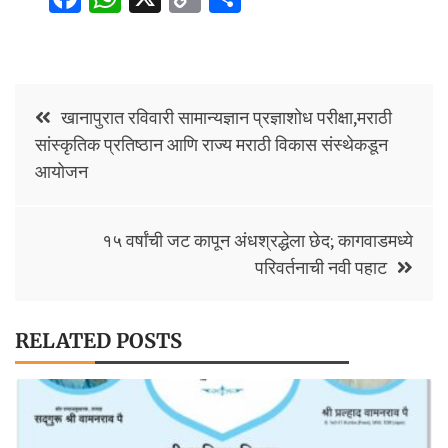
ce
h
o
h
b
at
p
ar
o
sA
y
e
Post
o
p
Li
खानापुरात रविवारी सामान्यज्ञान प्रज्ञाशोध परीक्षा,मराठी
navigation
सांस्कृतिक प्रतिष्ठान आणि राज्य मराठी विकास संस्थेकडून
k
p
n
आयोजन
k
१५ वर्षांची जट कापून अंधश्रद्धेला छेद; कागवाडमध्ये
परिवर्तनाची नवी पहाट
RELATED POSTS