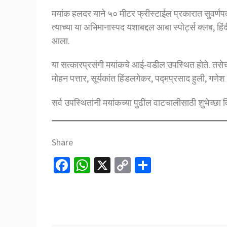
मयांक हलदर याने ५० मीटर फ्रीस्टाईल प्रकारात सुवर्णपद
त्याच्या या अभिमानास्पद यशाबद्दल आबा स्पोर्ट्स क्लब, हिं
आला.
या सत्कारप्रसंगी मयांकचे आई-वडील उपस्थित होते. तसेच 
मोहन पत्तार, सूर्यकांत हिंडलगेकर, पद्मप्रसाद हुली, गणे
सर्व उपस्थितांनी मयांकच्या पुढील वाटचालीसाठी शुभेच्छ
Share
Fa
W
X
C
S
ce
h
o
h
b
at
p
ar
o
sA
y
e