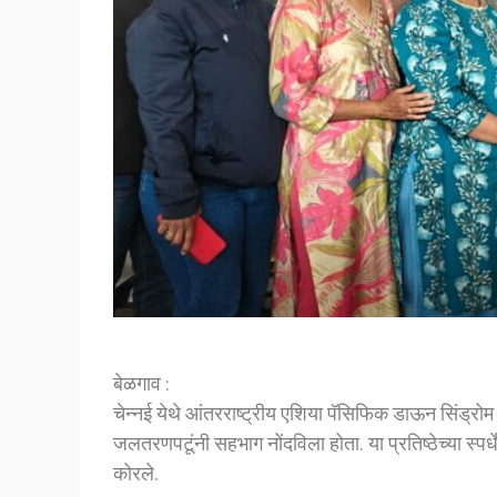
बेळगाव :
चेन्नई येथे आंतरराष्ट्रीय एशिया पॅसिफिक डाऊन सिंड्रोम
जलतरणपटूंनी सहभाग नोंदविला होता. या प्रतिष्ठेच्या स
कोरले.