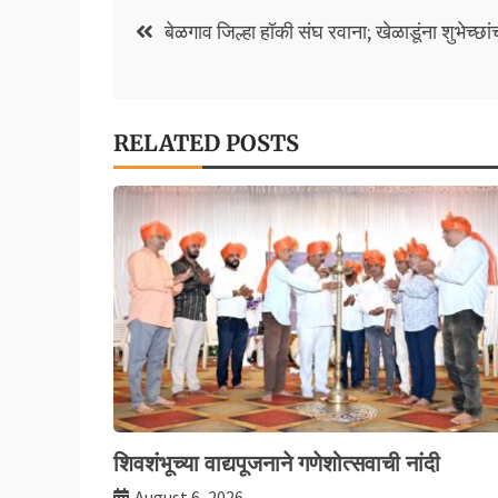
o
p
Li
Post
बेळगाव जिल्हा हॉकी संघ रवाना; खेळाडूंना शुभेच्छांच
k
p
n
navigation
k
RELATED POSTS
शिवशंभूच्या वाद्यपूजनाने गणेशोत्सवाची नांदी
August 6, 2026