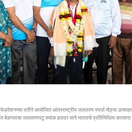
 फेडरेशनच्या वतीने आयोजित आंतरराष्ट्रीय जलतरण स्पर्धा मोठ्या उत्साहात
्पर्धेत बेळगावचा जलतरणपटू मयांक हलदर याने भारताचे प्रतिनिधित्व करता