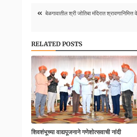
o
p
Li
Post
बेळगावातील श्री जोतिबा मंदिरात श्रावणानिमित्त 
k
p
n
navigation
k
RELATED POSTS
शिवशंभूच्या वाद्यपूजनाने गणेशोत्सवाची नांदी