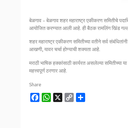
बेळगाव – बेळगाव शहर महाराष्ट्र एकीकरण समितीचे पदाधि
आयोजित करण्यात आली आहे. ही बैठक रामलिंग खिंड गल्ली 
शहर महाराष्ट्र एकीकरण समितीच्या वतीने सर्व संबंधितां
आखणी, यावर चर्चा होण्याची शक्यता आहे.
मराठी भाषिक हक्कांसाठी कार्यरत असलेल्या समितीच्या या 
महत्त्वपूर्ण ठरणार आहे.
Share
Fa
W
X
C
S
ce
h
o
h
b
at
p
ar
o
sA
y
e