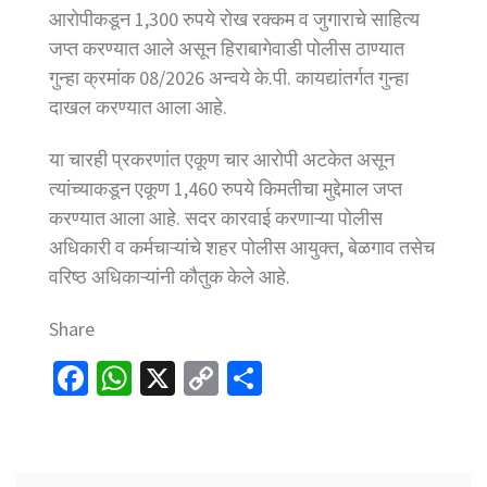
आरोपीकडून 1,300 रुपये रोख रक्कम व जुगाराचे साहित्य
जप्त करण्यात आले असून हिराबागेवाडी पोलीस ठाण्यात
गुन्हा क्रमांक 08/2026 अन्वये के.पी. कायद्यांतर्गत गुन्हा
दाखल करण्यात आला आहे.
या चारही प्रकरणांत एकूण चार आरोपी अटकेत असून
त्यांच्याकडून एकूण 1,460 रुपये किमतीचा मुद्देमाल जप्त
करण्यात आला आहे. सदर कारवाई करणाऱ्या पोलीस
अधिकारी व कर्मचाऱ्यांचे शहर पोलीस आयुक्त, बेळगाव तसेच
वरिष्ठ अधिकाऱ्यांनी कौतुक केले आहे.
Share
Fa
W
X
C
S
ce
h
o
h
b
at
p
ar
o
sA
y
e