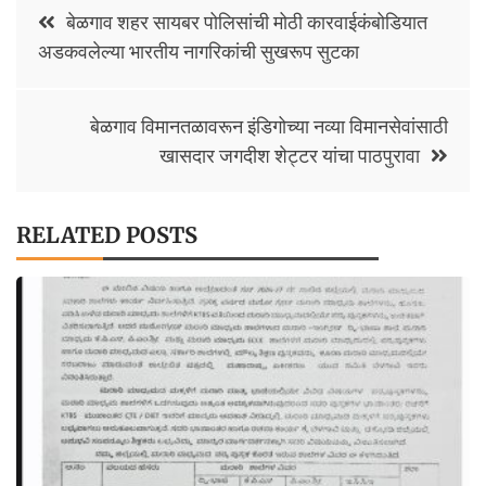
Post
o
p
Li
बेळगाव शहर सायबर पोलिसांची मोठी कारवाईकंबोडियात
navigation
अडकवलेल्या भारतीय नागरिकांची सुखरूप सुटका
k
p
n
k
बेळगाव विमानतळावरून इंडिगोच्या नव्या विमानसेवांसाठी
खासदार जगदीश शेट्टर यांचा पाठपुरावा
RELATED POSTS