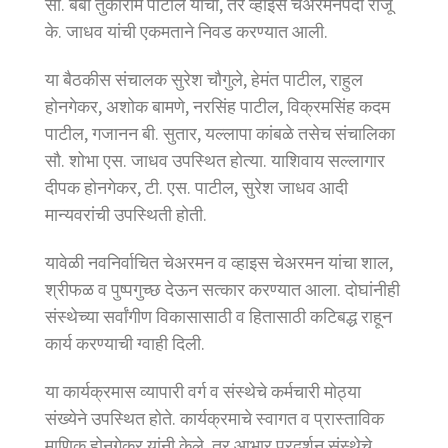
सौ. बेबी तुकाराम पाटील यांची, तर व्हाइस चेअरमनपदी राजू
के. जाधव यांची एकमताने निवड करण्यात आली.
या बैठकीस संचालक सुरेश चौगुले, हेमंत पाटील, राहुल
होनगेकर, अशोक बामणे, नरसिंह पाटील, विक्रमसिंह कदम
पाटील, गजानन बी. सुतार, यल्लापा कांबळे तसेच संचालिका
सौ. शोभा एस. जाधव उपस्थित होत्या. याशिवाय सल्लागार
दीपक होनगेकर, टी. एस. पाटील, सुरेश जाधव आदी
मान्यवरांची उपस्थिती होती.
यावेळी नवनिर्वाचित चेअरमन व व्हाइस चेअरमन यांचा शाल,
श्रीफळ व पुष्पगुच्छ देऊन सत्कार करण्यात आला. दोघांनीही
संस्थेच्या सर्वांगीण विकासासाठी व हितासाठी कटिबद्ध राहून
कार्य करण्याची ग्वाही दिली.
या कार्यक्रमास व्यापारी वर्ग व संस्थेचे कर्मचारी मोठ्या
संख्येने उपस्थित होते. कार्यक्रमाचे स्वागत व प्रास्ताविक
माणिक होनगेकर यांनी केले, तर आभार प्रदर्शन संस्थेचे