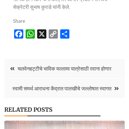
सेक्रेटरी सुभाष कुराडे यांनी केले.
Share
Fa
W
X
C
S
ce
h
o
h
b
at
p
ar
o
sA
y
e
Post
o
p
Li
चलवेनहट्टीचे भाविक यल्लामा यात्रेसाठी रवाना होणार
navigation
k
p
n
k
स्वामी समर्थ आराधना केंद्रात पालखीचे जल्लोषात स्वागत
RELATED POSTS