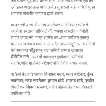
चिवटे
यांनी पुढाकार घेतला होता. आज त्या घटनेला एक वर्ष
पूर्ण झाले असून हांडे यांची तब्येत सुधारली आहे आणि ते पुन्हा
आपल्या नोकरीत कार्यरत झाले आहेत.
या प्रसंगी प्राचार्य आनंद आपटेकर यांनी विघ्नहर्त्याकडे
प्रार्थना करताना सांगितले की, “अशा संकटांना कोणीही
सामोरे जाऊ नये. मात्र आलेच तर आपण सर्वजण एकत्र
येऊन रुग्णसेवा व मदतीसाठी सदैव तत्पर राहू.” त्यांनी समिती
नेते
रमाकांत कोंडुस्कर
, तज्ञ समिती अध्यक्ष खासदार
धैर्यशील माने
, मध्यवर्ती महाराष्ट्र एकीकरण समितीचे
सरचिटणीस
मालोजी अष्टेकर
यांचे विशेष आभार मानले.
या वेळी मंडळाचे अध्यक्ष
विनायक पवार
,
मदन अष्टेकर
,
कुंज
नावगेकर
,
महेश नावगेकर
,
कुणाल हांडे
,
आकाश हांडे
,
प्रदीप
किल्लेकर
,
शिवम उरणकर
, तसेच महिला मंडळ पदाधिकारी
उपस्थित होते.