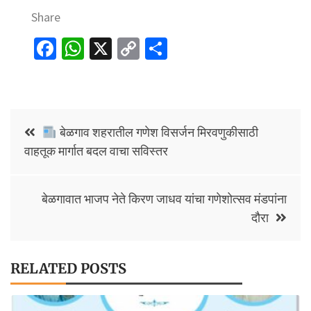
Share
Fa
W
X
C
S
ce
h
o
h
b
at
p
ar
o
sA
y
e
Post
o
p
Li
बेळगाव शहरातील गणेश विसर्जन मिरवणुकीसाठी
navigation
वाहतूक मार्गात बदल वाचा सविस्तर
k
p
n
k
बेळगावात भाजप नेते किरण जाधव यांचा गणेशोत्सव मंडपांना
दौरा
RELATED POSTS