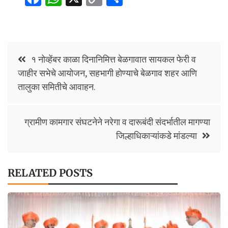
ce
h
o
h
b
at
p
ar
o
sA
y
e
Post
o
p
Li
१ नोव्हेंबर काळा दिनानिमित्त बेळगावात सायकल फेरी व
navigation
जाहीर सभेचे आयोजन, सहभागी होण्याचे बेळगाव शहर आणि
k
p
n
तालुका समितीचे आवाहन.
k
ग्रामीण कामगार संघटनेने नरेगा व दारूबंदी संदर्भातील मागण्या
जिल्हाधिकाऱ्यांकडे मांडल्या
RELATED POSTS