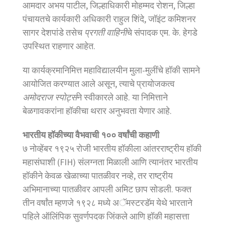
आमदार अभय पाटील, जिल्हाधिकारी मोहम्मद रोशन, जिल्हा
पंचायतचे कार्यकारी अधिकारी राहुल शिंदे, जॉइंट कमिशनर
सागर देशपांडे तसेच
प्रगती वाहिनी
चे संपादक एम. के. हेगडे
उपस्थित राहणार आहेत.
या कार्यक्रमानिमित्त महाविद्यालयीन मुला-मुलींचे हॉकी सामने
आयोजित करण्यात आले असून, त्याचे प्रायोजकत्व
अमोदराज स्पोर्ट्स
ने स्वीकारले आहे. या निमित्ताने
बेळगावकरांना हॉकीचा थरार अनुभवता येणार आहे.
भारतीय हॉकीच्या वैभवाची १०० वर्षांची कहाणी
७ नोव्हेंबर १९२५ रोजी भारतीय हॉकीला आंतरराष्ट्रीय हॉकी
महासंघाशी (FIH) संलग्नता मिळाली आणि त्यानंतर भारतीय
हॉकीने केवळ खेळाच्या पातळीवर नव्हे, तर राष्ट्रीय
अभिमानाच्या पातळीवर आपली अमिट छाप सोडली. फक्त
तीन वर्षांत म्हणजे १९२८ मध्ये अॅमस्टरडॅम येथे भारताने
पहिले ऑलिंपिक सुवर्णपदक जिंकले आणि हॉकी महासत्ता