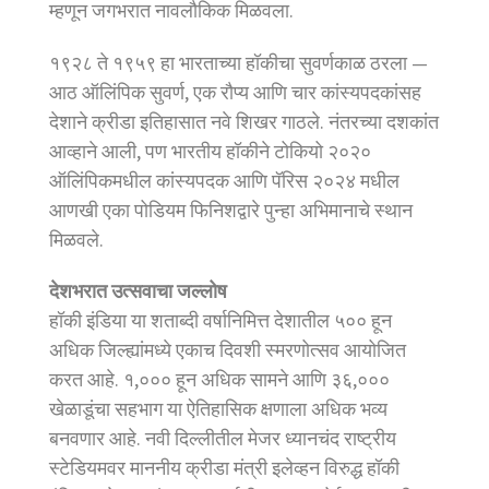
म्हणून जगभरात नावलौकिक मिळवला.
१९२८ ते १९५९ हा भारताच्या हॉकीचा सुवर्णकाळ ठरला —
आठ ऑलिंपिक सुवर्ण, एक रौप्य आणि चार कांस्यपदकांसह
देशाने क्रीडा इतिहासात नवे शिखर गाठले. नंतरच्या दशकांत
आव्हाने आली, पण भारतीय हॉकीने टोकियो २०२०
ऑलिंपिकमधील कांस्यपदक आणि पॅरिस २०२४ मधील
आणखी एका पोडियम फिनिशद्वारे पुन्हा अभिमानाचे स्थान
मिळवले.
देशभरात उत्सवाचा जल्लोष
हॉकी इंडिया या शताब्दी वर्षानिमित्त देशातील ५०० हून
अधिक जिल्ह्यांमध्ये एकाच दिवशी स्मरणोत्सव आयोजित
करत आहे. १,००० हून अधिक सामने आणि ३६,०००
खेळाडूंचा सहभाग या ऐतिहासिक क्षणाला अधिक भव्य
बनवणार आहे. नवी दिल्लीतील मेजर ध्यानचंद राष्ट्रीय
स्टेडियमवर माननीय क्रीडा मंत्री इलेव्हन विरुद्ध हॉकी