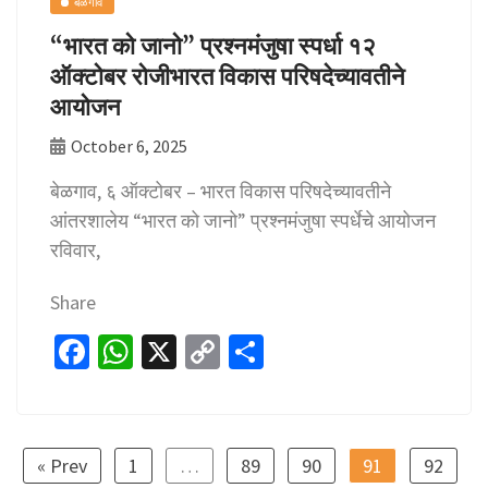
बेळगाव
“भारत को जानो” प्रश्नमंजुषा स्पर्धा १२
ऑक्टोबर रोजीभारत विकास परिषदेच्यावतीने
आयोजन
October 6, 2025
बेळगाव, ६ ऑक्टोबर – भारत विकास परिषदेच्यावतीने
आंतरशालेय “भारत को जानो” प्रश्नमंजुषा स्पर्धेचे आयोजन
रविवार,
Share
Fa
W
X
C
S
ce
h
o
h
b
at
p
ar
o
sA
y
e
« Prev
1
…
89
90
91
92