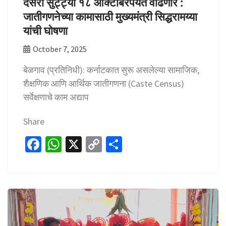
दसरा सुट्ट्या १८ ऑक्टोबरपर्यंत वाढणार :
जातीगणनेच्या कामासाठी मुख्यमंत्री सिद्धरामय्या
यांची घोषणा
October 7, 2025
बेळगाव (प्रतिनिधी): कर्नाटकात सुरू असलेल्या सामाजिक,
शैक्षणिक आणि आर्थिक जातीगणना (Caste Census)
सर्वेक्षणाचे काम अद्याप
Share
Fa
W
X
C
S
ce
h
o
h
b
at
p
ar
o
sA
y
e
o
p
Li
k
p
n