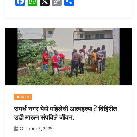
Fa
W
X
C
S
ce
h
o
h
b
at
p
ar
o
sA
y
e
o
p
Li
k
p
n
k
बेळगाव
समर्थ नगर येथे महिलेची आत्महत्या ? विहिरीत
उडी मारून संपविले जीवन.
October 8, 2025