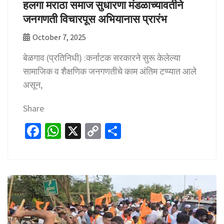
हलगा मराठा समाज सुधारणा मंडळाच्यावतीने
जनगणती विचारपूस अभियानास प्रारंभ
October 7, 2025
बेळगाव (प्रतिनिधी) :कर्नाटक सरकारने सुरू केलेल्या
सामाजिक व शैक्षणिक जनगणतीचे काम अंतिम टप्प्यात आले
असून,
Share
Fa
W
X
C
S
ce
h
o
h
b
at
p
ar
o
sA
y
e
o
p
Li
k
p
n