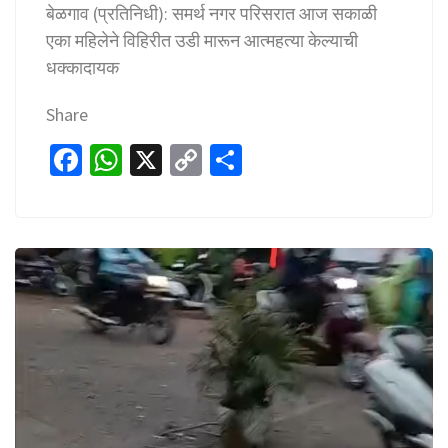
बेळगाव (प्रतिनिधी): समर्थ नगर परिसरात आज सकाळी
एका महिलेने विहिरीत उडी मारून आत्महत्या केल्याची
धक्कादायक
Share
Fa
W
X
C
S
ce
h
o
h
b
at
p
ar
o
sA
y
e
o
p
Li
k
p
n
k