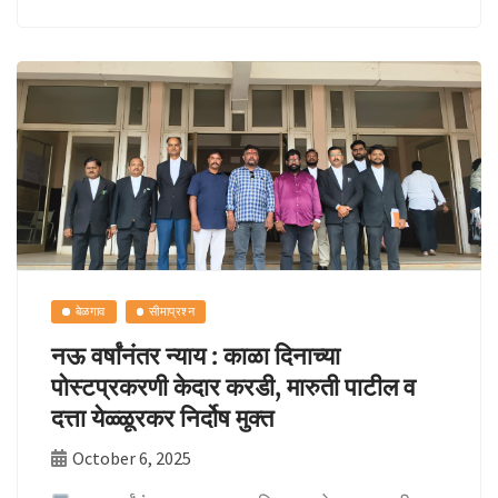
b
at
p
ar
o
sA
y
e
o
p
Li
k
p
n
k
बेळगाव
सीमाप्रश्न
नऊ वर्षांनंतर न्याय : काळा दिनाच्या
पोस्टप्रकरणी केदार करडी, मारुती पाटील व
दत्ता येळ्ळूरकर निर्दोष मुक्त
October 6, 2025